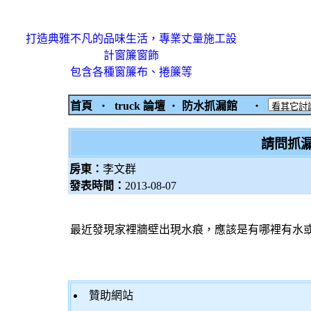
打造典雅不凡的品味生活，專業丈量施工設
計窗簾窗飾
包含各種窗簾布、捲簾等
首頁
‧
truck 論壇
‧
防水抓漏館
‧
請問抓
房東：
李文群
發表時間：
2013-08-07
最近發現家裡牆壁出現水痕，應該是有哪裡有水
贊助網站