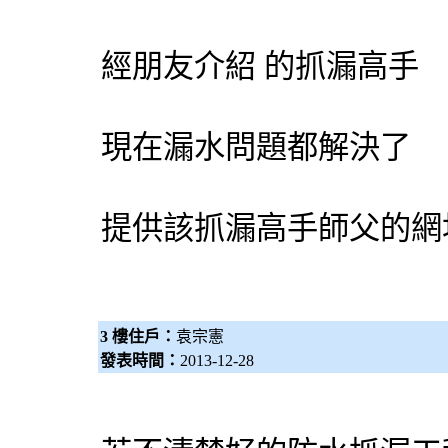
經朋友介紹 的
抓漏
高手
現在漏水問題都解決了
提供該
抓漏
高手師父的網
3 樓住戶：
袁宗憲
發表時間：
2013-12-28