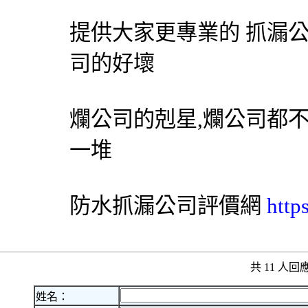
提供大家更專業的
抓漏
司的好壞
爛公司的剋星,爛公司都
一堆
防水
抓漏
公司評價網
http
共 11 人
姓名：