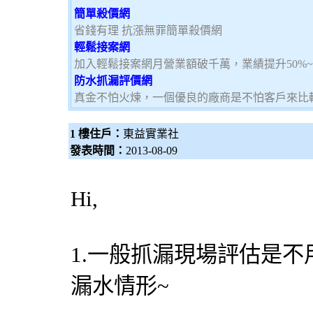
簡單殺價網
省錢有理 抗漲無罪簡單殺價網
輕鬆接案網
加入輕鬆接案網月營業額破千萬，業績提升50%
防水抓漏評價網
真金不怕火煉，一個優良的廠商是不怕客戶來比
1 樓住戶：
東益實業社
發表時間：
2013-08-09
Hi,
1.一般抓漏現場評估是不
漏水情形~