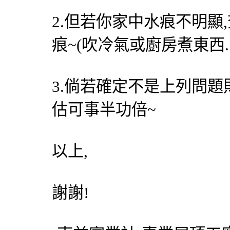
2.但若你家中水痕不明顯
痕~(吹冷氣或廚房煮東西
3.倘若確定不是上列問
估可事半功倍~
以上,
謝謝!