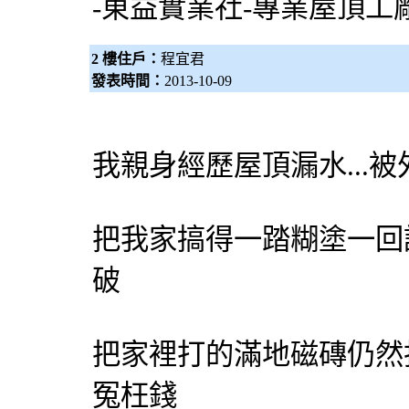
-東益實業社-專業屋頂工
2 樓住戶：
程宜君
發表時間：
2013-10-09
我親身經歷屋頂漏水...
把我家搞得一踏糊塗一回
破
把家裡打的滿地磁磚仍然
冤枉錢