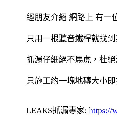
經朋友介紹 網路上 有一
只用一根聽音鐵桿就找到
抓漏仔細絕不馬虎，杜絕
只施工約一塊地磚大小即
LEAKS
抓漏專家
:
https:/