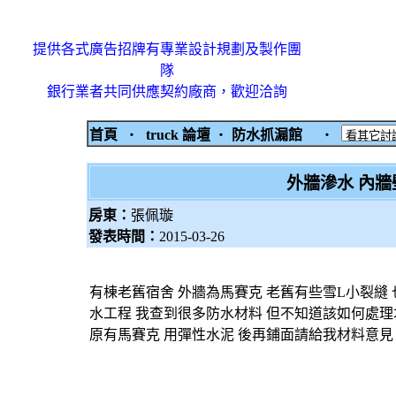
提供各式廣告招牌有專業設計規劃及製作團
隊
銀行業者共同供應契約廠商，歡迎洽詢
首頁
‧
truck 論壇
‧
防水抓漏館
‧
外牆滲水 內牆
房東：
張佩璇
發表時間：
2015-03-26
有棟老舊宿舍 外牆為馬賽克 老舊有些雪L小裂縫
水工程 我查到很多防水材料 但不知道該如何處理才
原有馬賽克 用彈性水泥 後再鋪面請給我材料意見