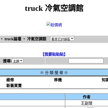
truck 冷氣空調館
‧
truck論壇
‧
冷氣空調館
【我要貼貼貼】
搜尋:
※
分 類 搜 尋 ※
維修
移機
知
新舊買賣
作者
王副理