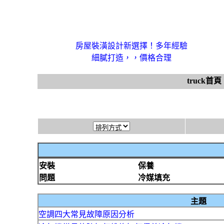
房屋裝潢設計新選擇！多年經驗
細膩打造，，價格合理
truck首頁
安裝
保養
問題
冷媒填充
主題
空調四大常見故障原因分析