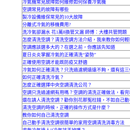
冷氣機常見故障如何維修如何保養冷氣機
空調常見的故障有哪些
製冷設備維保常見的10大故障
分離式冷氣的移機費用?
洗冷氣卻漏水 花1萬8換管又漏 師傅：大樓共管問題
怎麼清洗空調？清洗空調方法介紹，我來教你如何輕
空調應該選多大的？在選之前，你應該先知道
夏日炎炎掌握冷氣的正確清洗“姿勢”
正確使用空調才能既防疫又舒適
冷氣如何正確清洗？只洗過濾網遠遠不夠，還有這三
如何正確清洗冷氣？
怎麼正確選擇中央空調清洗公司？
空調只洗過濾網有用嗎？空調的清洗正確做法，看完
還在請人清洗空調？勸你別花那冤枉錢，不如自己動
清洗空調的時候，正確的操作方式是什麼？
教你如何自己清洗空調
自己動手清洗空調很簡單的家用空調清洗消毒方法