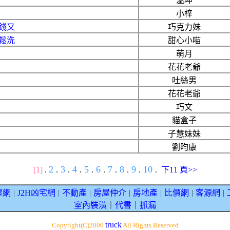
温坤
小梓
錢又
巧克力妹
鬆洗
甜心小喵
萌月
花花老爺
吐絲男
花花老爺
巧文
貓盒子
子慧妹妹
劉昀康
2
3
4
5
6
7
8
9
10
[1]
.
.
.
.
.
.
.
.
.
.
下11 頁>>
屋網
J2H凶宅網
不動產
房屋仲介
房地產
比價網
客源網
｜
｜
｜
｜
｜
｜
｜
室內裝潢
｜
代書
｜
抓漏
truck
Copyright(C)2000
All Rights Reserved