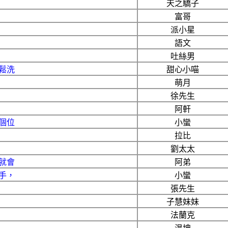
天之驕子
富哥
派小星
語文
吐絲男
鬆洗
甜心小喵
萌月
徐先生
阿軒
個位
小蠻
拉比
劉太太
就會
阿弟
手，
小蠻
張先生
子慧妹妹
法蘭克