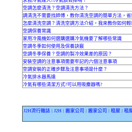
求救冷氣達人!!冷氣該丟掉嗎？
空調怎麼清洗？空調清洗方法？
調清洗不需要找師傅，教你清洗空調的簡單方法，省
怎麼清洗空調？清洗空調方法介紹，我來教你如何輕
空調保養常識
家用冷風機如何選購選購冷氣機要了解哪些常識
空調冬季如何使用及保養訣竅
空調冬季保養？空調的製冷效果差的原因？
安裝空調的注意事項需要牢記的六個注意事項
空調安裝的正確步驟及注意事項是什麼？
冷氣排水器馬達
冷氣有哪些清潔方式?可以用吸塵器嗎?
J2H流行雜誌
J2H
搬家公司
搬家公司
租屋
租
｜
｜
｜
｜
｜