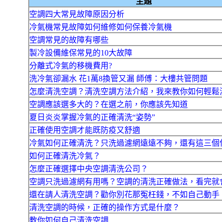
主題
空調四大常見故障原因分析
冷氣機常見故障如何維修如何保養冷氣機
空調常見的故障有哪些
製冷設備維保常見的10大故障
分離式冷氣的移機費用?
洗冷氣卻漏水 花1萬8換管又漏 師傅：大樓共管問題
怎麼清洗空調？清洗空調方法介紹，我來教你如何輕鬆
空調應該選多大的？在選之前，你應該先知道
夏日炎炎掌握冷氣的正確清洗“姿勢”
正確使用空調才能既防疫又舒適
冷氣如何正確清洗？只洗過濾網遠遠不夠，還有這三個
如何正確清洗冷氣？
怎麼正確選擇中央空調清洗公司？
空調只洗過濾網有用嗎？空調的清洗正確做法，看完就
還在請人清洗空調？勸你別花那冤枉錢，不如自己動手
清洗空調的時候，正確的操作方式是什麼？
教你如何自己清洗空調