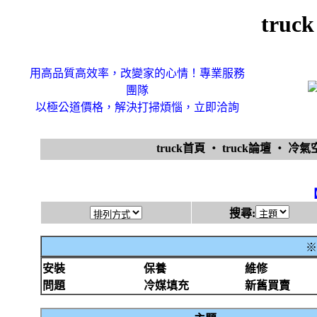
tru
用高品質高效率，改變家的心情！專業服務
團隊
以極公道價格，解決打掃煩惱，立即洽詢
truck首頁
‧
truck論壇
‧
冷氣
搜尋:
※
安裝
保養
維修
問題
冷媒填充
新舊買賣