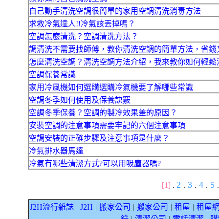
自己動手清洗空調很簡單的家用空調清洗消毒方法
求救冷氣達人!!冷氣該丟掉嗎？
空調怎麼清洗？空調清洗方法？
調清洗不需要找師傅，教你清洗空調的簡單方法，省錢
怎麼清洗空調？清洗空調方法介紹，我來教你如何輕鬆
空調保養常識
家用冷風機如何選購選購冷氣機要了解哪些常識
空調冬季如何使用及保養訣竅
空調冬季保養？空調的製冷效果差的原因？
安裝空調的注意事項需要牢記的六個注意事項
空調安裝的正確步驟及注意事項是什麼？
冷氣排水器馬達
冷氣有哪些清潔方式?可以用吸塵器嗎?
2
3
4
5
[1]
.
.
.
.
.
J2H流行雜誌
J2H
搬家公司
搬家公司
租屋
租屋
｜
｜
｜
｜
｜
錄
清潔公司
電話清潔
購