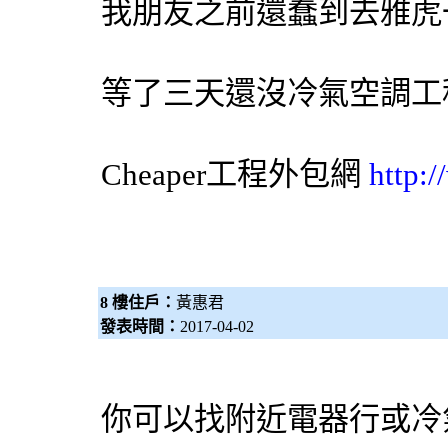
我朋友之前還蠢到去雅虎
等了三天還沒
冷氣
空調
工
Cheaper工程
外包網
http:
8 樓住戶：
黃惠君
發表時間：
2017-04-02
你可以找附近電器行或冷