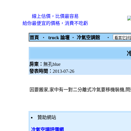
線上估價，比價最容易
給你最便宜的價格，消費不吃虧
首頁
‧
truck 論壇
‧
冷氣空調館
‧
房東：
無孔blue
發表時間：
2013-07-26
因要搬家,家中有一對二分離式冷氣要移機裝機,問過
贊助網站
冷氣空調評價網