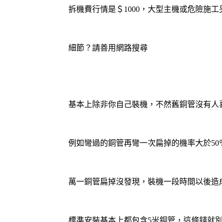
拆機費行情是＄1000，大型主機或危險施工
細節？請善用網路搜尋
基本上除非你自己裝機，不然舊銅管沒有人
例如彎過的銅管再彎一次扁掉的機率大於50
萬一銅管扁掉沒發現，裝機一段時間以後造
標準安裝基本上都包含5米銅管，這條錢就