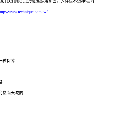
TECHNIQUE冷氣空調規劃公司的評語不錯押>///<)
http://www.technique.com.tw/
一種保障
格
商蠻瞞天喊價