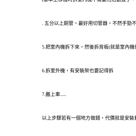
. 五分以上銅管，最好用切管器，不然手勁
5.把室內機拆下來，然後拆背板(就是室內
6.拆室外機，有安裝架也要記得拆
7.搬上車.....
以上步驟若有一個地方做錯，代價就是安裝費U