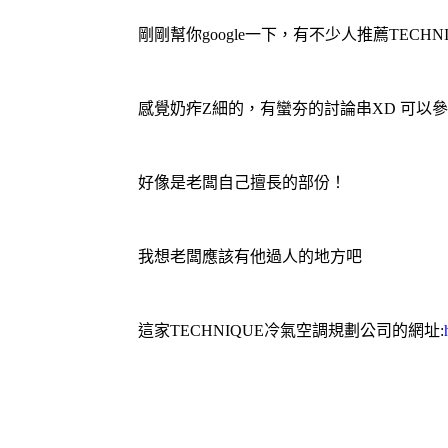
剛剛幫你google一下，有不少人推薦TECHNI
感覺奶痄Z細的，有蠻夯的討論串XD 可以
好像是老闆自己擅長的部份！
我想老闆應該有他過人的地方吧
這家TECHNIQUE
冷氣
空調
規劃公司的網址: