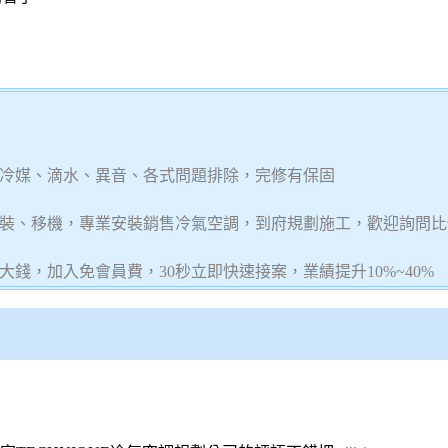
冷媒、滴水、異音、各式問題排除，完修有保固
裝、移機，專業安裝銷售冷氣空調，到府規劃施工，歡迎詢問比
錢，加入免會員費，30秒立即快速接案，業績提升10%~40%