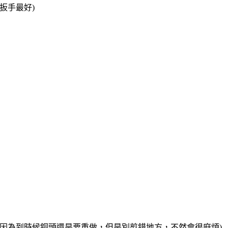
扳手最好)
，因為到時候銅頭還是要重做，但是別剪錯地方，不然會很麻煩)