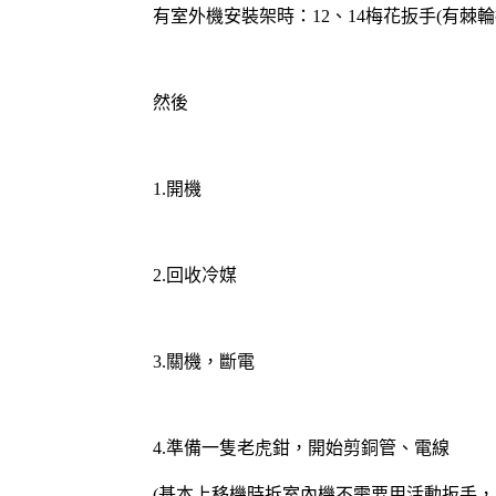
有室外機安裝架時：12、14梅花扳手(有棘輪
然後
1.開機
2.回收冷媒
3.關機，斷電
4.準備一隻老虎鉗，開始剪銅管、電線
(基本上移機時拆室內機不需要用活動扳手