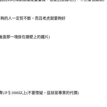
不夠的人一定剪不斷，而且老虎鉗要夠好
機後面那一塊掛在牆壁上的鐵片)
P＄1000以上(不要懷疑，這就是專業的代價)