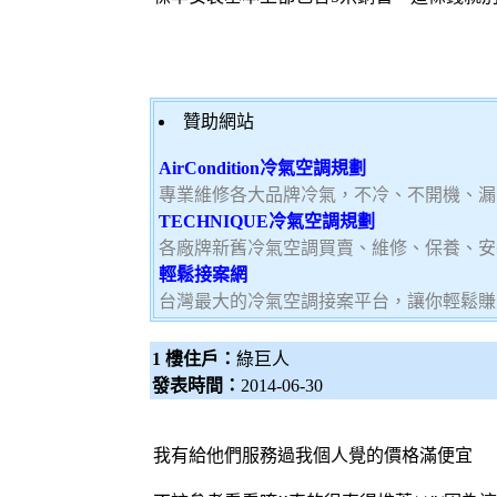
贊助網站
AirCondition冷氣空調規劃
專業維修各大品牌冷氣，不冷、不開機、漏
TECHNIQUE冷氣空調規劃
各廠牌新舊冷氣空調買賣、維修、保養、安
輕鬆接案網
台灣最大的冷氣空調接案平台，讓你輕鬆賺大
1 樓住戶：
綠巨人
發表時間：
2014-06-30
我有給他們服務過我個人覺的價格滿便宜