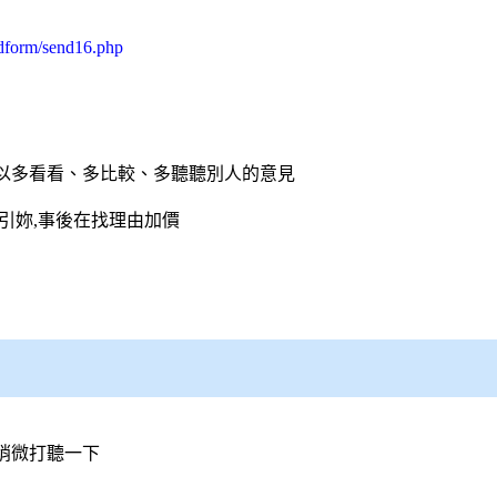
cdform/send16.php
以多看看、多比較、多聽聽別人的意見
引妳,事後在找理由加價
稍微打聽一下