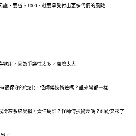
另議，要省＄1000，就要承受付出更多代價的風險
喜歡用，因為爭議性太多，風險太大
％(很保守的估計)，怪師傅技術差嗎？誰來彎都一樣
成冷凍系統受損，責任屬誰？怪師傅技術差嗎？糾紛又來了
別省了