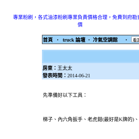
專業粉刷，各式油漆粉刷專業負責價格合理，免費到府勘
價
首頁
‧
truck 論壇
‧
冷氣空調館
‧
房東：
王太太
發表時間：
2014-06-21
先準備好以下工具：
梯子、內六角扳手、老虎鉗(最好是K牌的)