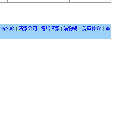
工商名錄
清潔公司
電話清潔
購物網
｜
房屋仲介
｜
室
｜
｜
｜