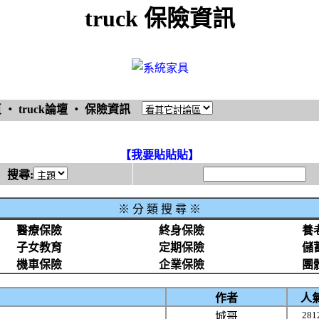
truck 保險資訊
頁
‧
truck論壇
‧
保險資訊
【我要貼貼貼】
搜尋:
※
分 類 搜 尋 ※
醫療保險
終身保險
養
子女教育
定期保險
儲
機車保險
企業保險
團
作者
人
281
城哥