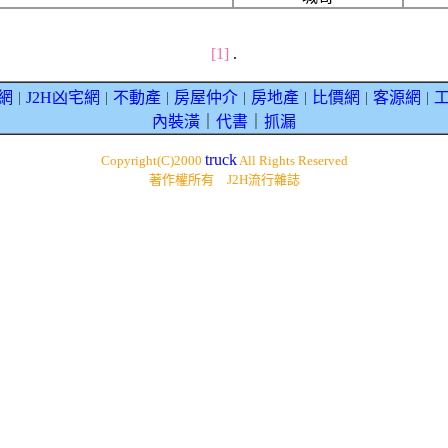
[1]
.
網
J2H凶宅網
不動產
房屋仲介
房地產
比價網
客源網
｜
｜
｜
｜
｜
｜
｜
內裝潢
｜
代書
｜
抓漏
truck
Copyright(C)2000
All Rights Reserved
著作權所有 J2H流行雜誌