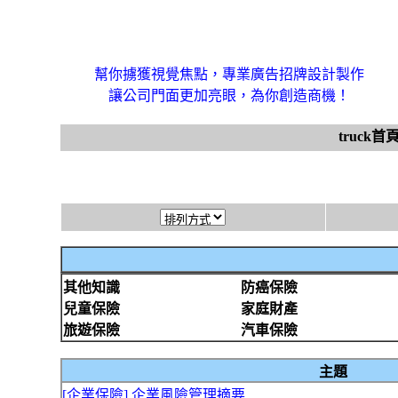
幫你擄獲視覺焦點，專業廣告招牌設計製作
讓公司門面更加亮眼，為你創造商機！
truck首
其他知識
防癌保險
兒童保險
家庭財產
旅遊保險
汽車保險
主題
[企業保險] 企業風險管理摘要