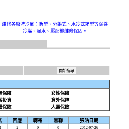
維修各廠牌冷氣：窗型、分離式、水冷式箱型等保養
冷媒、漏水、壓縮機維修保固。
老保險
女性保險
蓄投資
意外保障
體保險
人壽保險
氣
回應
轉寄
無聊
張貼日期
2
2
0
0
2012-07-26