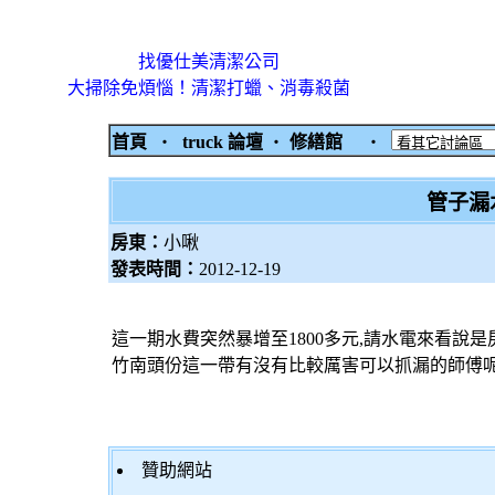
找優仕美清潔公司
大掃除免煩惱！清潔打蠟、消毒殺菌
首頁
‧
truck 論壇
‧
修繕館
‧
管子漏
房東：
小啾
發表時間：
2012-12-19
這一期水費突然暴增至1800多元,請水電來看說
竹南頭份這一帶有沒有比較厲害可以抓漏的師傅呢??
贊助網站