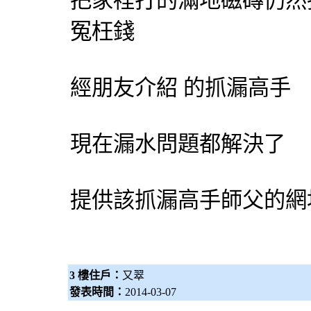
把家裡打的滿地磁磚仍然
冤枉錢
經朋友介紹 的
抓漏
高手
現在漏水問題都解決了
提供該
抓漏
高手師父的網
3 樓住戶：
又翠
發表時間：
2014-03-07