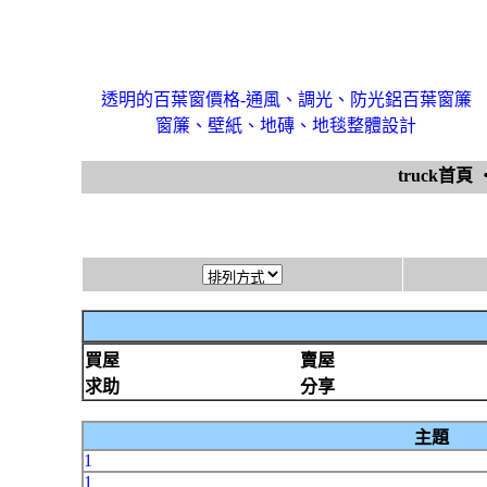
透明的百葉窗價格-通風、調光、防光鋁百葉窗簾
窗簾、壁紙、地磚、地毯整體設計
truck首頁
買屋
賣屋
求助
分享
主題
1
1