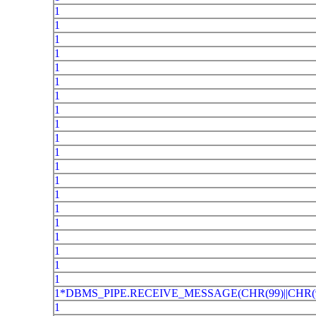
1
1
1
1
1
1
1
1
1
1
1
1
1
1
1
1
1
1
1
1
1*DBMS_PIPE.RECEIVE_MESSAGE(CHR(99)||CHR(9
1