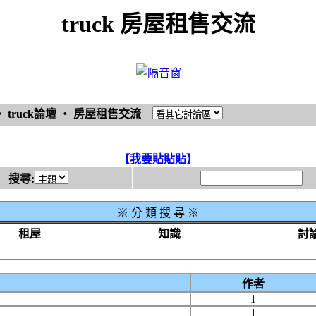
truck 房屋租售交流
‧
truck論壇
‧
房屋租售交流
【我要貼貼貼】
搜尋:
※
分 類 搜 尋 ※
租屋
知識
討
作者
1
1