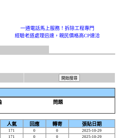
一通電話馬上服務！拆除工程專門
經驗老道處理迅速，親民價格高CP速洽
論
問題
人氣
回應
轉寄
張貼日期
171
0
0
2025-10-29
171
0
0
2025-10-29